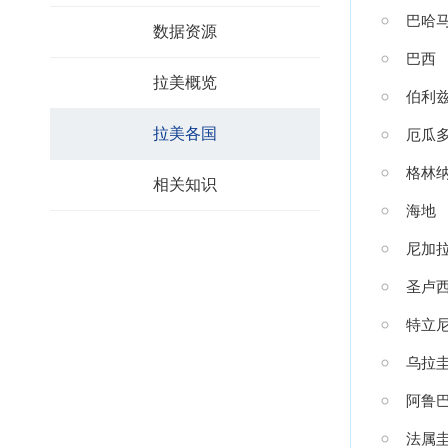
巴哈
数据资源
巴西
拉美概览
伯利
拉美各国
厄瓜
格林
相关知识
海地
尼加
圣卢
特立
乌拉
阿鲁
法属