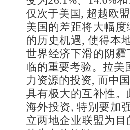
变为
26.1%
、
14.0%
和
仅次于美国
,
超越欧
美国的差距将大幅度
的历史机遇
,
使得本
世界经济下滑的阴霾
临的重要考验。拉美
力资源的投资
,
而中
具有极大的互补性。
海外投资
,
特别要加
立两地企业联盟为目