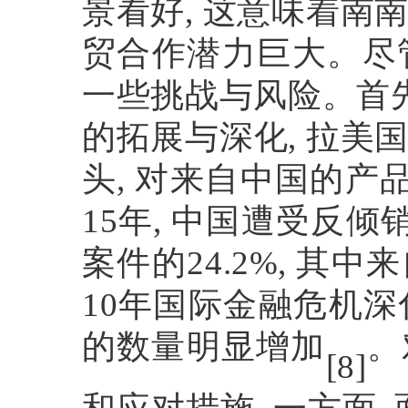
景看好
,
这意味着南
贸合作潜力巨大。尽
一些挑战与风险。首
的拓展与深化
,
拉美
头
,
对来自中国的产
15
年
,
中国遭受反倾
案件的
24.2%,
其中来
10
年国际金融危机深
的数量明显增加
。
[8]