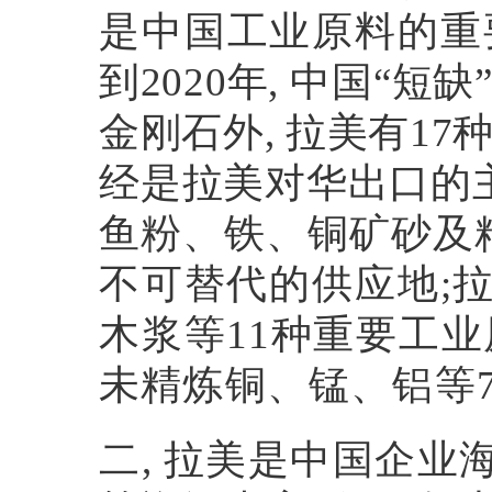
是中国工业原料的重
到
2020
年
,
中国
“
短缺
金刚石外
,
拉美有
17
经是拉美对华出口的
鱼粉、铁、铜矿砂及
不可替代的供应地
;
木浆等
11
种重要工业
未精炼铜、锰、铝等
二
,
拉美是中国企业