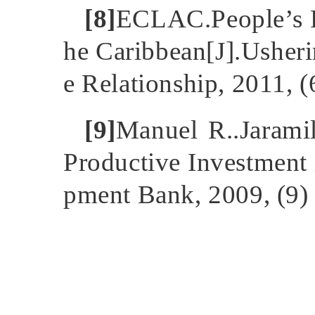
[8]
ECLAC.People’s R
he Caribbean[J].Usher
e Relationship, 2011, (
[9]
Manuel R..Jaramil
Productive Investment 
pment Bank, 2009, (9) 