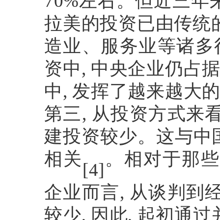
70%
左右。但近三年
拉美的投资已由传统
造业、服务业等诸多
资中
,
中央企业仍占
中
,
发挥了越来越大
第三
,
从投资方式来
建投资较少。这与中
相关
。相对于那些
[4]
企业而言
,
从谈判到
较少
,
因此
,
起初通过