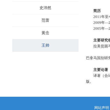
史沛然
简历
2011
范蕾
2009年
2005年
黄念
主要研究
王帅
拉美贫困
巴拿马国别研
主要论著
译著（合
版。
网站声明