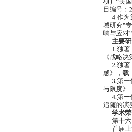
项）“美
目编号：20
4.作
域研究”
响与应对”
主要研
1.独
《战略决策
2.独
感》，载《
3.第
与限度》，
4.第
追随的演
学术荣
第十六
首届上