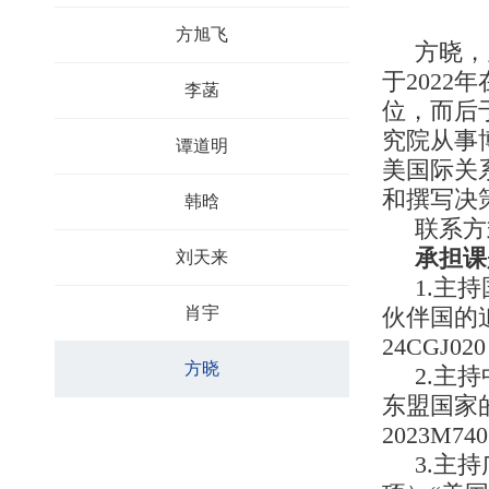
方旭飞
方晓，
于202
李菡
位，而后于
究院从事
谭道明
美国际关
和撰写决
韩晗
联系方
承担课
刘天来
1.主
肖宇
伙伴国的
24CGJ02
方晓
2.主
东盟国家
2023M74
3.主